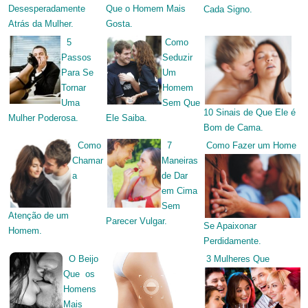
Que o Homem Mais
Desesperadamente
Cada Signo.
Gosta.
Atrás da Mulher.
5
Como
Passos
Seduzir
Para Se
Um
Tornar
Homem
Uma
Sem Que
10 Sinais de Que Ele é
Mulher Poderosa.
Ele Saiba.
Bom de Cama.
Como
7
Como Fazer um Home
Chamar
Maneiras
a
de Dar
em Cima
Sem
Atenção de um
Parecer Vulgar.
Se Apaixonar
Homem.
Perdidamente.
O Beijo
3 Mulheres Que
Que os
Homens
Mais