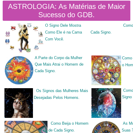
ASTROLOGIA: As Matérias de Maior
Sucesso do GDB.
O Signo Dele Mostra
Como
Como Ele é na Cama
Cada Signo.
Com Você.
A Parte do Corpo da Mulher
Como 
Que Mais Atrai o Homem de
o Hom
Cada Signo.
Como
Os Signos das Mulheres Mais
Signo 
Desejadas Pelos Homens.
Como Beija o Homem
As Mu
de Cada Signo.
Suas 